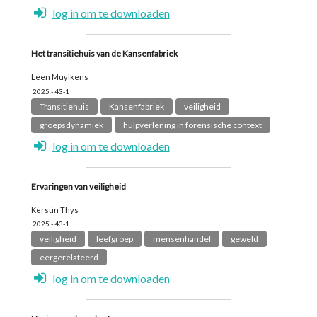
log in om te downloaden
Het transitiehuis van de Kansenfabriek
Leen Muylkens
2025 - 43-1
Transitiehuis
Kansenfabriek
veiligheid
groepsdynamiek
hulpverlening in forensische context
log in om te downloaden
Ervaringen van veiligheid
Kerstin Thys
2025 - 43-1
veiligheid
leefgroep
mensenhandel
geweld
eergerelateerd
log in om te downloaden