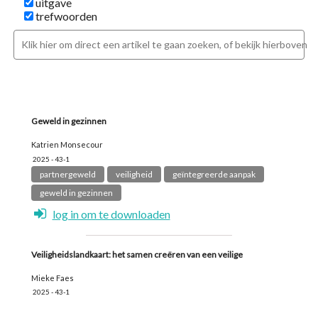
uitgave
trefwoorden
Geweld in gezinnen
Katrien Monsecour
2025 - 43-1
partnergeweld
veiligheid
geïntegreerde aanpak
geweld in gezinnen
log in om te downloaden
Veiligheidslandkaart: het samen creëren van een veilige
Mieke Faes
2025 - 43-1