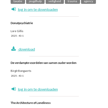
taxatie
jeugdhulp
veiligheid
trauma
agency
log in om te downloaden
Donutpsychiatrie
Lore Gillis
2025 - 43-1
download
De verdampte voordelen van samen ouder worden
Birgit Bongaerts
2025 - 43-1
log in om te downloaden
The Architecture of Loneliness