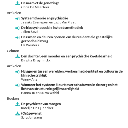
De naam of de genezing?
Chris De Meerleer
Artikelen
Systeemtheorie en psychiatrie
Jessika Evenepoel en Lazlo Van Praet
De biopsychosociale invloedsmethodiek
Jolien Bové
De ramen en deuren openen van de residentiële geestelijke
gezondheidszorg
Els Wouters
Column
Een dochter, een moeder en een psychische kwetsbaarheid
Birgitte Bruyninckx
Artikelen
Navigeren tussen werelden: werken met identiteit en cultuur in de
klinische praktijk
Winny Ang
Wanneer het systeem kleurt: over schaduwen in de zorg en het
licht van structurele gelijkwaardigheid
Hanna Tu en Salma Wahbi
Boeken
De psychiater van morgen
Katelijn De Queecker
(On)gewenst
Sara Janssens