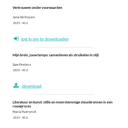
Vertrouwen onder voorwaarden
Jana Verheyen
2025 - 43-2
log in om te downloaden
Mijn brein, jouw tempo: samenleven als struikelen in stijl
Sam Peeters
2025 - 43-2
download
Literatuur en kunst: stille en meerstemmige steunbronnen in een
rouwproces
Maria Haerynck
2025 - 43-2